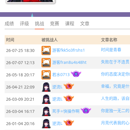
成绩
评级
挑战
竞赛
课程
文章
时间
被挑战人
文章名称
时间是青春
游客fkk5o3frshs1
26-07-25 18:30
失败在于不连贯
游客fran8u4s48ht
26-07-07 12:13
你的态度决定你
若水0713
26-05-18 20:17
幸福，究竟是什
逆流L
26-04-21 22:09
人生的路，该自
逆流L
26-03-09 20:21
你是独一无二的
死手⭐快操作啊
26-03-04 16:17
月亮代表我的心
逆流L
26-01-04 20:16