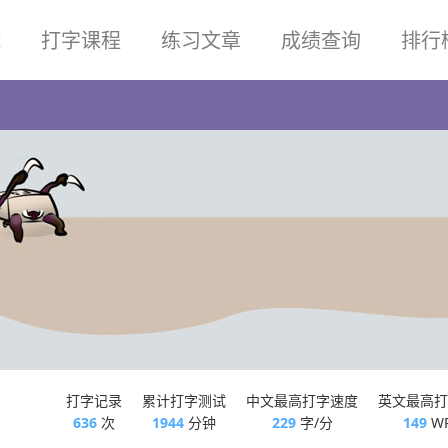
试
打字课程
练习文章
成绩查询
排行
打字记录
累计打字测试
中文最高打字速度
英文最高打
636
次
1944
分钟
229
字/分
149
W