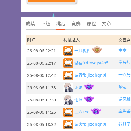
成绩
评级
挑战
竞赛
课程
文章
时间
被挑战人
文章名
走走
一只狐狸
26-08-06 22:21
拳头想
游客frdmvqjsi4n5
26-08-06 22:17
一点分
游客fbijlzqhqn0i
26-08-06 12:42
挚友
珝玹
26-08-06 11:33
逆风翻
珝玹
26-08-06 11:30
率先垂
二六158
26-08-06 11:26
我打字
游客fbijlzqhqn0i
26-08-05 18:32