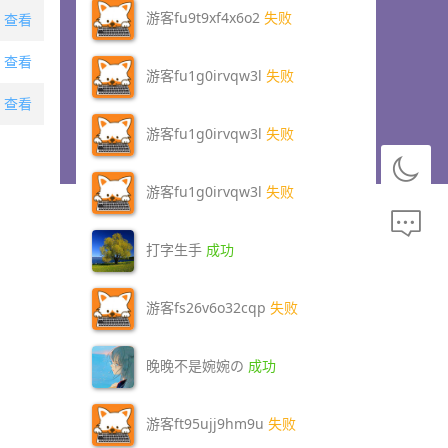
游客fu9t9xf4x6o2
失败
查看
查看
游客fu1g0irvqw3l
失败
查看
游客fu1g0irvqw3l
失败
游客fu1g0irvqw3l
失败
打字生手
成功
游客fs26v6o32cqp
失败
晚晚不是婉婉の
成功
游客ft95ujj9hm9u
失败