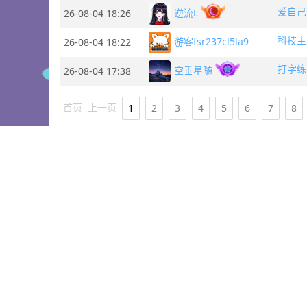
爱自己
逆流L
26-08-04 18:26
科技主
游客fsr237cl5la9
26-08-04 18:22
打字练
空垂星随
26-08-04 17:38
首页
上一页
1
2
3
4
5
6
7
8