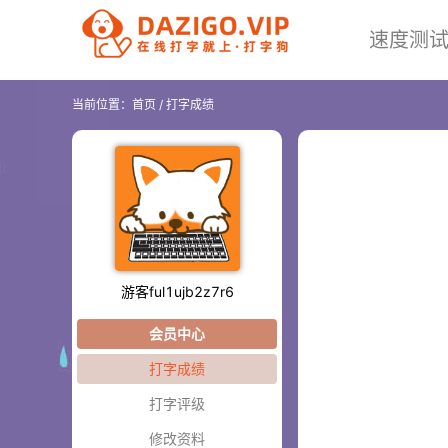
速度测
当前位置：
首页
/
打字成绩
游客ful1ujb2z7r6
会员中心
打字成绩
打字评级
修改资料