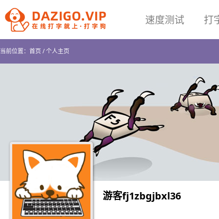
速度测试
打
当前位置：
首页
/
个人主页
游客fj1zbgjbxl36