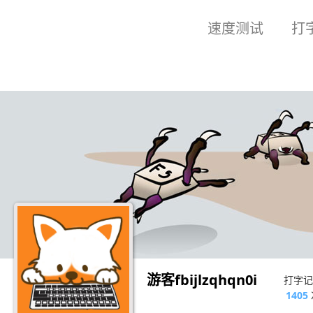
速度测试
打
当前位置：
首页
/
个人主页
游客fbijlzqhqn0i
打字记
1405