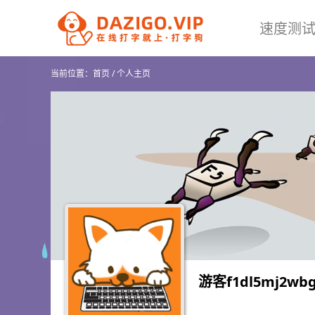
速度测
当前位置：
首页
/
个人主页
游客f1dl5mj2wbg