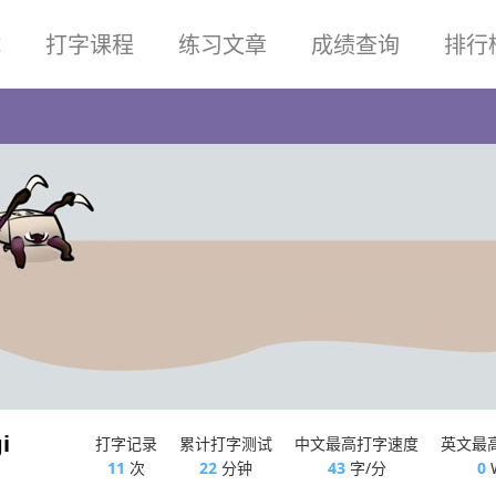
试
打字课程
练习文章
成绩查询
排行
i
打字记录
累计打字测试
中文最高打字速度
英文最
11
次
22
分钟
43
字/分
0