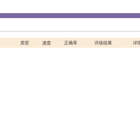
类型
速度
正确率
评级结果
详