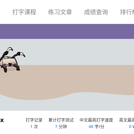
试
打字课程
练习文章
成绩查询
排行
4x
打字记录
累计打字测试
中文最高打字速度
英文最
1
次
7
分钟
48
字/分
0