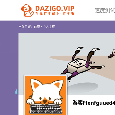
速度测
当前位置：
首页
/
个人主页
游客f1enfguued