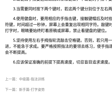
3.当需要同时按下两个键时，若这两个键分别位于左右
4.使用健盘时，要用相应的手指击键，接触键帽后及时
符键，时间超过一秒钟，屏幕上会重复出现相同字符。敲键
打字时，眼睛要始终盯着原稿或屏幕，禁止看键盘的键位。
5.坚持使用左右手拇指轮流敲击空格键。否则，若只用
进，不能急于求成。要严格按照指法的要领去练习，使手指逐
会不断提高。
6.应该保证准确的前提下提高速度，切忌盲目追求速度
上一篇：中级篇-指法训练
下一篇：新手篇-打字姿势