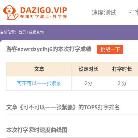
速度测试
打
当前位置：
首页
/
成绩查询
游客ezwrdzyclhj6
的本次打字成绩
挑战一下
文章
设定时长
打字时长
可不可以——张紫豪
2分
2 分
文章《可不可以——张紫豪》的TOP5打字排名
本次打字瞬时速度曲线图