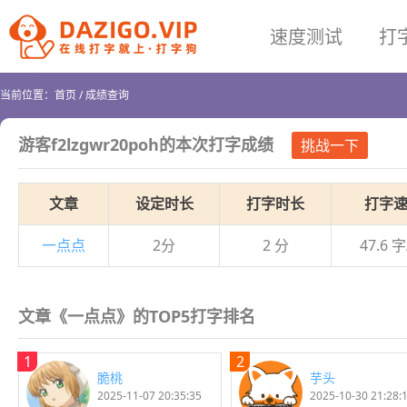
速度测试
打
当前位置：
首页
/
成绩查询
游客f2lzgwr20poh
的本次打字成绩
挑战一下
文章
设定时长
打字时长
打字
一点点
2分
2 分
47.6 
文章《一点点》的TOP5打字排名
1
2
脆桃
芋头
2025-11-07 20:35:35
2025-10-30 21:28: