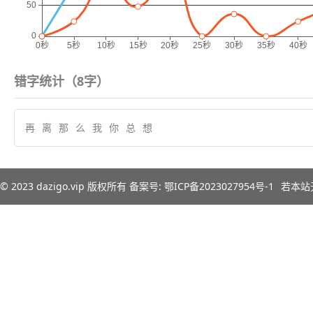
错字统计（
8
字）
再
离
那
么
我
你
总
想
© 2023
dazigo.vip
版权所有 备案号:
鄂ICP备2023027954号-1
若本站