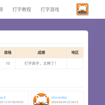
榜
打字教程
打字游戏
退格
成绩
地区
10
打字高手，太棒了！
5
-w-E
shironeko
25-12-07 06:54:55
2024-04-04 22:34:15