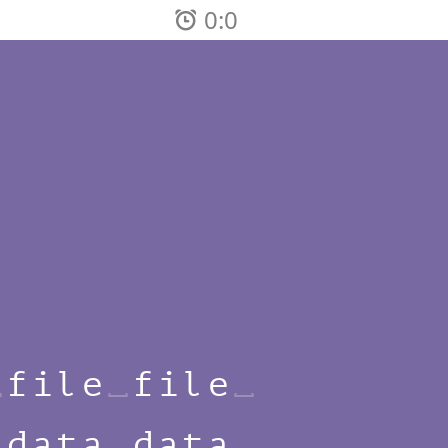
0:0
f
i
l
e
f
i
l
e
d
a
t
a
d
a
t
a