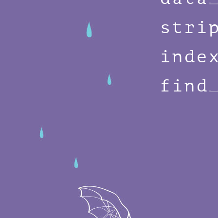
s
t
r
i
i
n
d
e
f
i
n
d