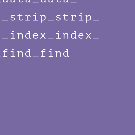
p
s
t
r
i
p
s
t
r
i
p
x
i
n
d
e
x
i
n
d
e
x
f
i
n
d
f
i
n
d