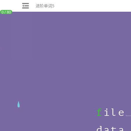
进阶单词5
0 / 80
f
i
l
e
d
a
t
a