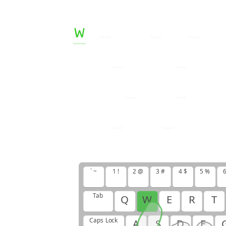
w
s
w
w
s
w
s
w
w
o
o
l
w
s
w
s
o
l
o
s
w
o
l
s
w
s
l
o
l
w
w
s
o
o
l
w
w
o
o
` ~
1 !
2 @
3 #
4 $
5 %
6
Tab
Q
W
E
R
T
Caps Lock
A
S
D
F