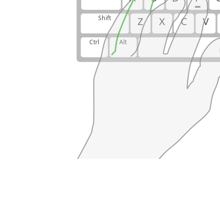
Shift
Z
X
C
V
Ctrl
Alt