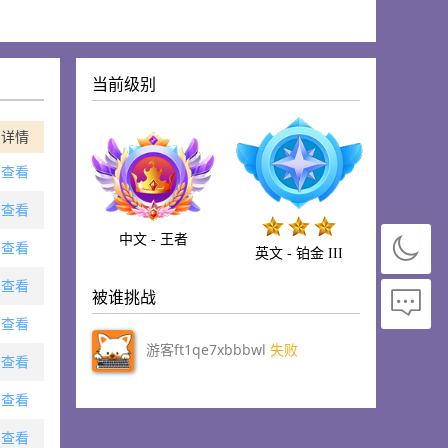
当前级别
详情
查看
查看
中文 - 王者
查看
英文 - 铂金 III
查看
被谁挑战
查看
游客ft1qe7xbbbwl
失败
查看
查看
查看