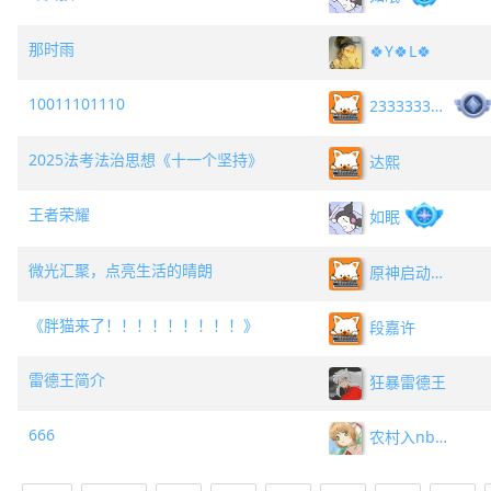
那时雨
🍀Y🍀L🍀
10011101110
2333333333
2025法考法治思想《十一个坚持》
达熙
王者荣耀
如眠
微光汇聚，点亮生活的晴朗
原神启动！！！
《胖猫来了！！！！！！！！！》
段嘉许
雷德王简介
狂暴雷德王
666
农村入nb666