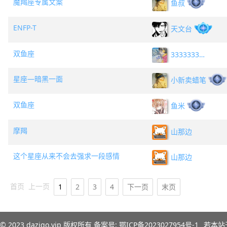
魔羯座专属文案
鱼叔
ENFP-T
天文台
双鱼座
3333333333
星座—暗黑一面
小新卖蜡笔
双鱼座
鱼米
摩羯
山那边
这个星座从来不会去强求一段感情
山那边
首页
上一页
1
2
3
4
下一页
末页
© 2023
dazigo.vip
版权所有 备案号:
鄂ICP备2023027954号-1
若本站