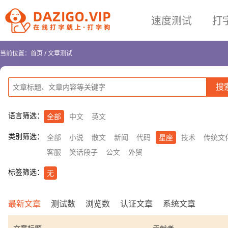
速度测试
打
当前位置：
首页
/
文章测试
语言筛选：
全部
中文
英文
类别筛选：
全部
小说
散文
新闻
代码
星座
技术
传统文
客服
笑话段子
公文
外贸
标签筛选：
无
最新文章
测试数
浏览数
认证文章
系统文章