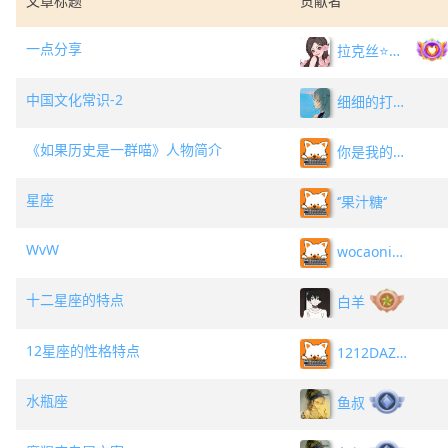
文章标题
贡献者
一点分享
拉克丝⭐有猫在裙角^
中国文化常识-2
细细的打字狗
《如果历史是一群喵》人物简介
你是我的神！
星座
‘’果汁糖‘’
WvW
wocaonima
十二星座的特点
白羊
12星座的性格特点
1212DAZIGO
水瓶座
鱼叔