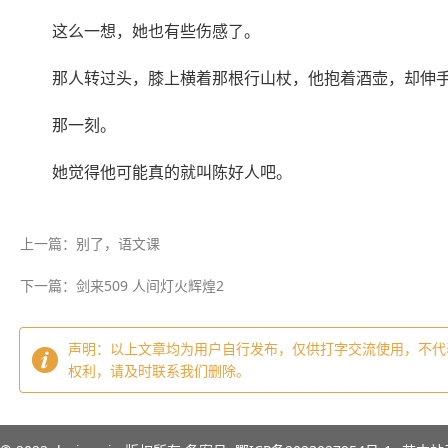
这么一想，她也有些伤感了。
那人转过头，膝上横着那根行山杖，他抱着酒壶，却伸
那一刻。
她觉得他可能真的就叫陈好人吧。
上一篇：别了，语文课
下一篇：剑来509 人间灯火辉煌2
声明：以上文章均为用户自行发布，仅供打字交流使用，不代
权利，请及时联系我们删除。