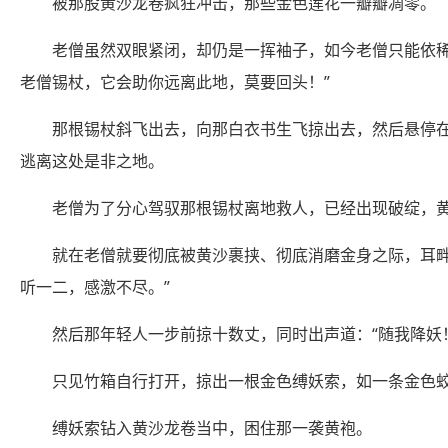
被那股黄沙龙卷疯狂冲击，那些金色莲花一瓣瓣凋零。
老僧虽然双眼紧闭，却仍是一挥袖子，如今老僧只能依稀
老僧锡杖，它会助你远离此地，莫要回头！”
那根锡杖斜飞出去，向那白衣书生飞掠出去，然后悬停
逃离这处是非之地。
老僧为了分心驾驭那根锡杖离地救人，已经出现破绽，
就在老僧就要彻底被黄沙裹挟、彻底消磨金身之际，耳畔
听一二，感激不尽。”
然后那年轻人一步前掠十数丈，同时出声道：“随我降妖
只见竹箱自行打开，掠出一根金色缚妖索，如一条金色
缚妖索钻入黄沙龙卷当中，困住那一袭黄袍。