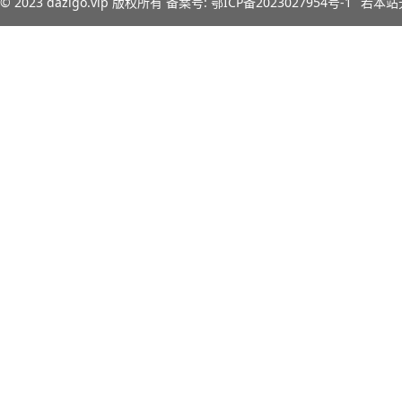
© 2023
dazigo.vip
版权所有 备案号:
鄂ICP备2023027954号-1
若本站