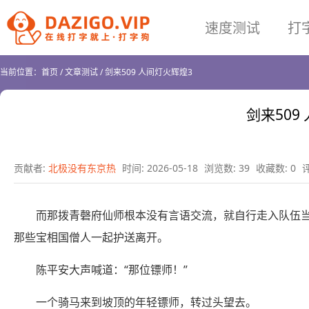
速度测试
打
当前位置：
首页
/
文章测试
/
剑来509 人间灯火辉煌3
剑来509
贡献者:
北极没有东京热
时间: 2026-05-18
浏览数: 39
收藏数: 0
评
而那拨青磬府仙师根本没有言语交流，就自行走入队伍
那些宝相国僧人一起护送离开。
陈平安大声喊道：“那位镖师！”
一个骑马来到坡顶的年轻镖师，转过头望去。