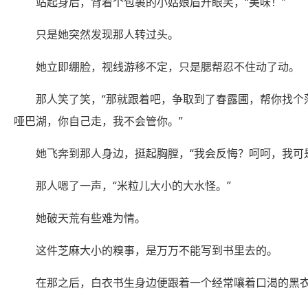
站起身后，背着个包裹的小姑娘眉开眼笑，“美味！”
只是她突然发现那人转过头。
她立即绷脸，视线游移不定，只是腮帮忍不住动了动。
那人笑了笑，“那就跟着吧，争取到了春露圃，帮你找个
哑巴湖，你自己走，我不会管你。”
她飞奔到那人身边，挺起胸膛，“我会反悔？呵呵，我可
那人嗯了一声，“米粒儿大小的大水怪。”
她破天荒有些难为情。
这件芝麻大小的糗事，是万万不能写到书里去的。
在那之后，白衣书生身边便跟着一个经常嚷着口渴的黑