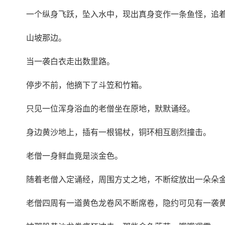
一个纵身飞跃，坠入水中，现出真身变作一条鱼怪，追
山坡那边。
当一袭白衣走出数里路。
停步不前，他摘下了斗笠和竹箱。
只见一位浑身浴血的老僧坐在原地，默默诵经。
身边黄沙地上，插有一根锡杖，铜环相互剧烈撞击。
老僧一身鲜血竟是淡金色。
随着老僧入定诵经，周围方丈之地，不断绽放出一朵朵
老僧四周有一道黄色龙卷风不断席卷，隐约可见有一袭