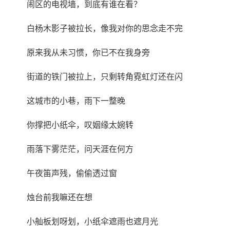
闹区的电视墙，到底有谁在看？
白杨木影子被拉长，像我对你的思念走不完
原来我从未习惯，你已不在我身旁
街道的铁门被拉上，只剩转角霓虹灯还在闪
这城市的小巷，雨下一整晚
你撑把小纸伞，叹姻缘太婉转
雨落下雾茫茫，问天涯在何方
午夜笛声残，偷偷透过窗
烛台前我嘛还在想
小舢板划呀划，小纸伞遮雨也遮月光