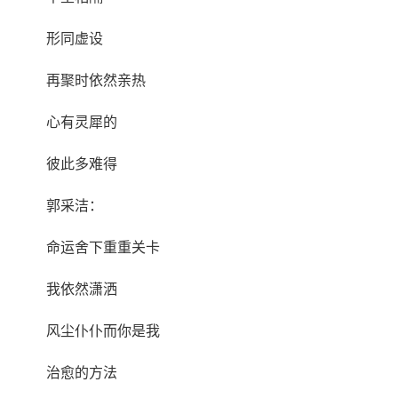
形同虚设
再聚时依然亲热
心有灵犀的
彼此多难得
郭采洁：
命运舍下重重关卡
我依然潇洒
风尘仆仆而你是我
治愈的方法