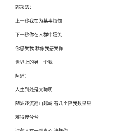
郭采洁：
上一秒我在为某事烦恼
下一秒你在人群中嬉笑
你感受我 就像我感受你
世界上的另一个我
阿肆：
人生到处是太聪明
随波逐流翻山越岭 有几个陪我数星星
难得傻兮兮
深藏不露一颗真心 谁懂你